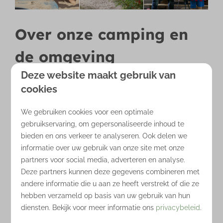
Over onze camping en
de omgeving
Deze website maakt gebruik van
Camping de Noetselerberg is een zeer complete
cookies
camping, waar je een lodgetent kunt huren in
Overijssel, met tal van faciliteiten, waaronder een
We gebruiken cookies voor een optimale
binnenbad met glijbaan en
buitenbad,
speeltuinen
gebruikservaring, om gepersonaliseerde inhoud te
en animatie. Ons vakantiepark is ook de ideale
bieden en ons verkeer te analyseren. Ook delen we
uitvalsbasis
voor verschillende activiteiten en
informatie over uw gebruik van onze site met onze
uitstapjes in de omgeving: prachtige
partners voor social media, adverteren en analyse.
Deze partners kunnen deze gegevens combineren met
natuurgebieden en gezellige dorpen en steden,
andere informatie die u aan ze heeft verstrekt of die ze
evenals avontuurlijke attractieparken en culturele
hebben verzameld op basis van uw gebruik van hun
bezienswaardigheden. Het bruisende
Nijverdal
ligt
diensten. Bekijk voor meer informatie ons
privacybeleid
.
op slechts 15 minuten wandelen, en Hellendoorn is