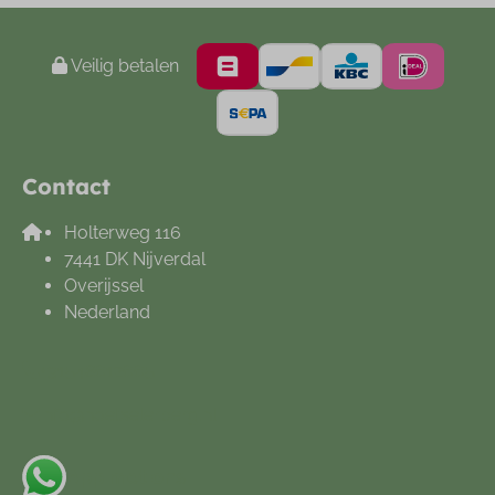
Veilig betalen
Contact
Holterweg 116
7441 DK Nijverdal
Overijssel
Nederland
+31548612665
info@noetselerberg.nl
App met ons