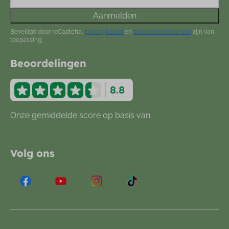
Aanmelden
Beveiligd door reCaptcha,
privacybeleid
en
servicevoorwaarden
zijn van
toepassing.
Beoordelingen
8.8
Onze gemiddelde score op basis van
877
beoordelingen
Volg ons