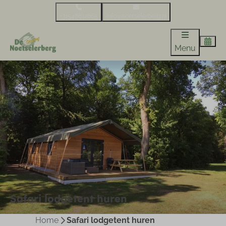
+31548612665
info@noetselerberg.nl
Menu
Safari lodgetent huren
Home
Safari lodgetent huren