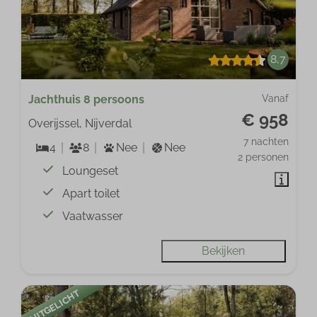
8,7
Jachthuis 8 persoons
Vanaf
€ 958
Overijssel, Nijverdal
7 nachten
4
8
Nee
Nee
2 personen
Loungeset
Apart toilet
Vaatwasser
Bekijken
UITGELICHT