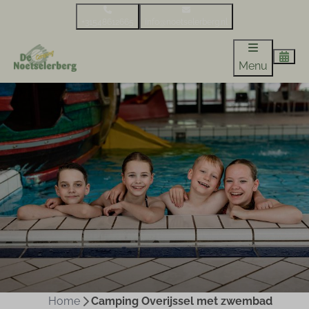
+31548612665
info@noetselerberg.nl
Menu
Home
Camping Overijssel met zwembad