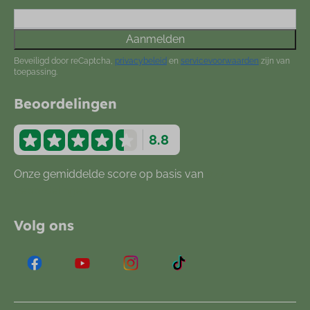
Aanmelden
Beveiligd door reCaptcha,
privacybeleid
en
servicevoorwaarden
zijn van
toepassing.
Beoordelingen
8.8
Onze gemiddelde score op basis van
877
beoordelingen
Volg ons