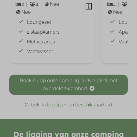
2
4
Nee
4
8
Nee
Nee
Loungeset
Lounge
2 slaapkamers
Apart to
Met veranda
Vaatwa
Vaatwasser
Boek nu op onze camping in Overijssel met
overdekt zwembad
Of bekijk de prijzen en beschikbaarheid
De ligging van onze camping