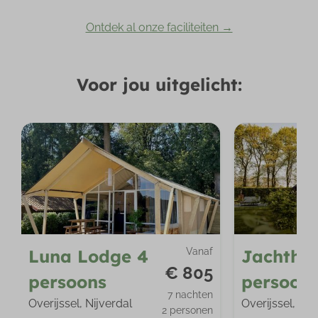
Ontdek al onze faciliteiten →
Voor jou uitgelicht:
Luna Lodge 4
Vanaf
Jachthui
€ 805
persoons
persoon
7 nachten
Overijssel, Nijverdal
Overijssel, Nij
2 personen