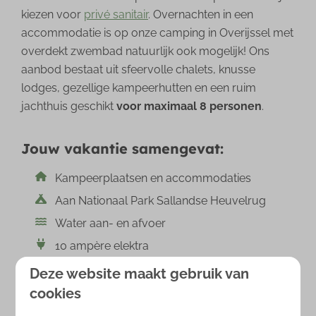
kiezen voor
privé sanitair
. Overnachten in een
accommodatie is op onze camping in Overijssel met
overdekt zwembad natuurlijk ook mogelijk! Ons
aanbod bestaat uit sfeervolle chalets, knusse
lodges, gezellige kampeerhutten en een ruim
jachthuis geschikt
voor maximaal 8 personen
.
Jouw vakantie samengevat:
Kampeerplaatsen en accommodaties
Aan Nationaal Park Sallandse Heuvelrug
Water aan- en afvoer
10 ampère elektra
Optioneel met privé sanitair
Deze website maakt gebruik van
Voor maximaal 8 personen
cookies