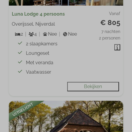
Luna Lodge 4 persoons
Vanaf
€ 805
Overijssel, Nijverdal
7 nachten
2
4
Nee
Nee
2 personen
2 slaapkamers
Loungeset
Met veranda
Vaatwasser
Bekijken
UITGELICHT