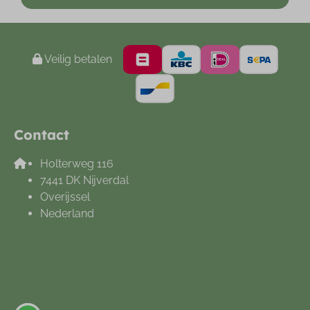
Veilig betalen
Contact
Holterweg 116
7441 DK Nijverdal
Overijssel
Nederland
+31548612665
info@noetselerberg.nl