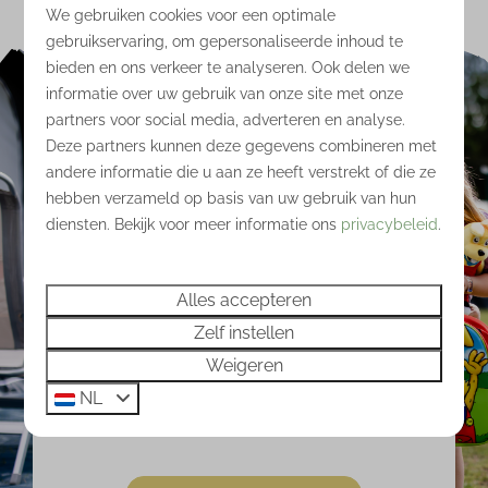
We gebruiken cookies voor een optimale
gebruikservaring, om gepersonaliseerde inhoud te
bieden en ons verkeer te analyseren. Ook delen we
informatie over uw gebruik van onze site met onze
partners voor social media, adverteren en analyse.
Deze partners kunnen deze gegevens combineren met
andere informatie die u aan ze heeft verstrekt of die ze
9,1 / 10 ⭐
hebben verzameld op basis van uw gebruik van hun
diensten. Bekijk voor meer informatie ons
privacybeleid
.
"Een heerlijk weekje meivakantie gehad op deze
mooie en goed onderhouden camping. Met
hoofdletters GENOTEN van het zwembad, het ijs,
Alles accepteren
de omgeving en de gastvrijheid! We hebben ook
Zelf instellen
wel ontzettend geluk gehad met het weer. Wij
Weigeren
komen zeker terug!"
NL
- Mariska verbleef op
Comfortplaats