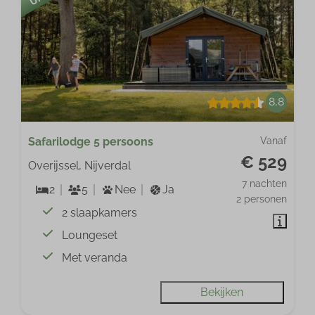
8,8
Safarilodge 5 persoons
Vanaf
€ 529
Overijssel, Nijverdal
7 nachten
2
5
Nee
Ja
2 personen
2 slaapkamers
Loungeset
Met veranda
Bekijken