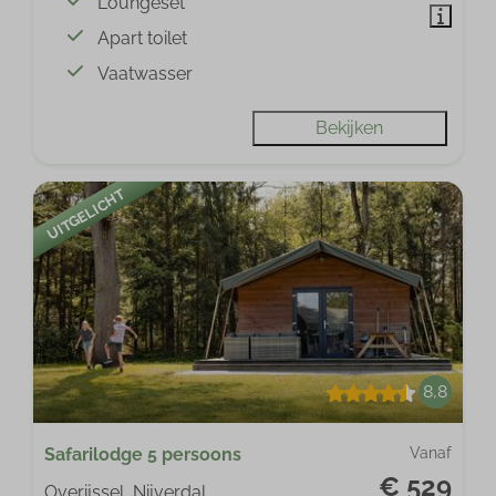
Loungeset
Apart toilet
Vaatwasser
Bekijken
UITGELICHT
8,8
Safarilodge 5 persoons
Vanaf
€ 529
Overijssel, Nijverdal