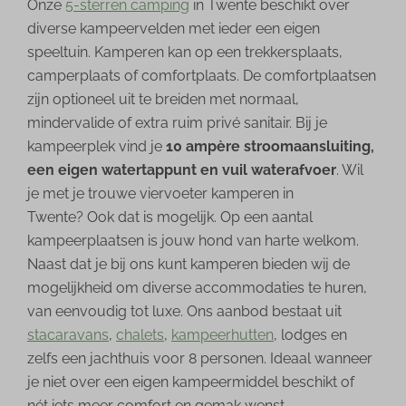
Onze
5-sterren camping
in Twente beschikt over
diverse kampeervelden met ieder een eigen
speeltuin. Kamperen kan op een trekkersplaats,
camperplaats of comfortplaats. De comfortplaatsen
zijn optioneel uit te breiden met normaal,
mindervalide of extra ruim privé sanitair. Bij je
kampeerplek vind je
10 ampère stroomaansluiting,
een eigen watertappunt en vuil waterafvoer
. Wil
je met je trouwe viervoeter kamperen in
Twente? Ook dat is mogelijk. Op een aantal
kampeerplaatsen is jouw hond van harte welkom.
Naast dat je bij ons kunt kamperen bieden wij de
mogelijkheid om diverse accommodaties te huren,
van eenvoudig tot luxe. Ons aanbod bestaat uit
stacaravans
,
chalets
,
kampeerhutten
, lodges en
zelfs een jachthuis voor 8 personen. Ideaal wanneer
je niet over een eigen kampeermiddel beschikt of
nét iets meer comfort en gemak wenst.