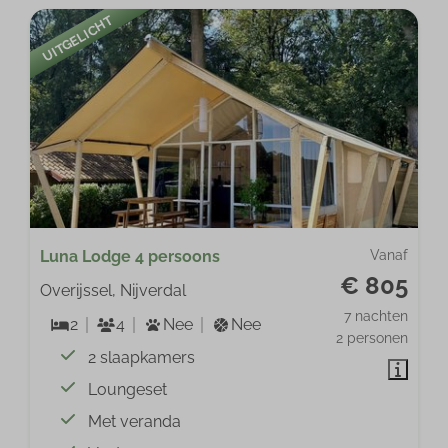
UITGELICHT
Luna Lodge 4 persoons
Vanaf
€ 805
Overijssel, Nijverdal
7 nachten
2
4
Nee
Nee
2 personen
2 slaapkamers
Loungeset
Met veranda