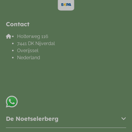
Contact
Holterweg 116
7441 DK Nijverdal
Overijssel
Nederland
+31548612665
info@noetselerberg.nl
App met ons
De Noetselerberg