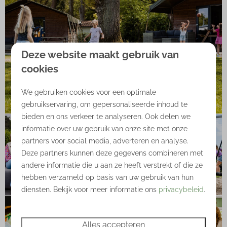
Deze website maakt gebruik van
cookies
We gebruiken cookies voor een optimale
gebruikservaring, om gepersonaliseerde inhoud te
bieden en ons verkeer te analyseren. Ook delen we
informatie over uw gebruik van onze site met onze
partners voor social media, adverteren en analyse.
Deze partners kunnen deze gegevens combineren met
andere informatie die u aan ze heeft verstrekt of die ze
hebben verzameld op basis van uw gebruik van hun
diensten. Bekijk voor meer informatie ons
privacybeleid
.
Alles accepteren