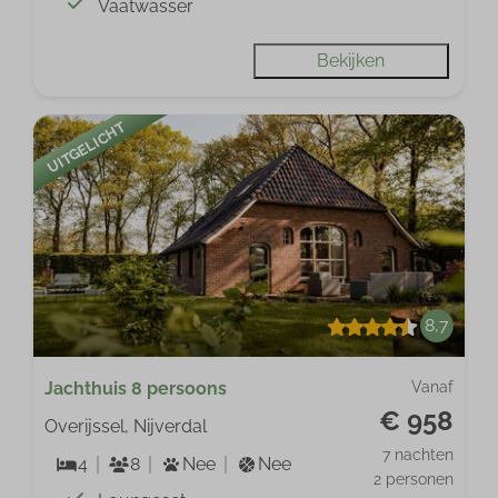
Vaatwasser
Bekijken
UITGELICHT
8,7
Jachthuis 8 persoons
Vanaf
€ 958
Overijssel, Nijverdal
7 nachten
4
8
Nee
Nee
2 personen