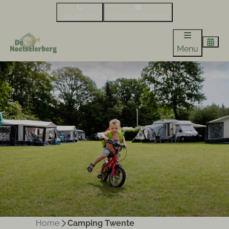
+31548612665
info@noetselerberg.nl
Menu
Home
Camping Twente