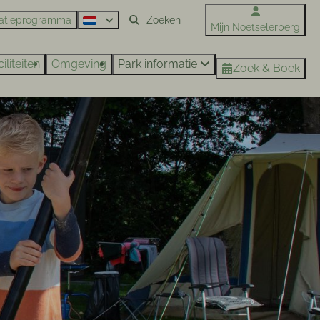
atieprogramma
Mijn Noetselerberg
iliteiten
Omgeving
Park informatie
Zoek & Boek