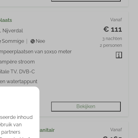
laats
Vanaf
€ 111
, Nijverdal
3 nachten
Sommige
Nee
2 personen
mpeerplaatsen van 10x10 meter
 ampère stroom
itale TV, DVB-C
gen watertappunt
l waterafvoer
Bekijken
iseerde inhoud
ebruik van
aats met privé sanitair
Vanaf
 partners