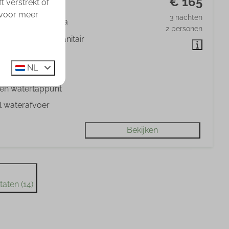
€ 165
 verstrekt of
, Nijverdal
 voor meer
3 nachten
Sommige
Ja
2 personen
aats met privé sanitair
 ampère stroom
NL
itale TV, DVB-C
gen watertappunt
l waterafvoer
Bekijken
aten (14)