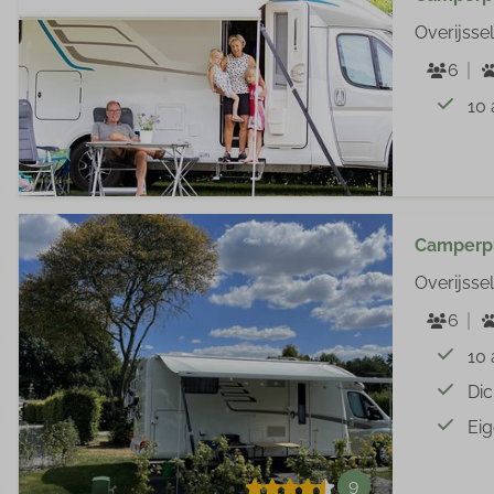
Overijssel
6
10
Camperpl
Overijssel
6
10
Dic
Ei
9