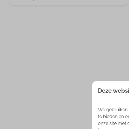
Vaatwasser (6)
Vuil waterafvoer (4)
2 slaapkamers (6)
3 slaapkamers (1)
4 slaapkamers (1)
Deze websi
We gebruiken 
te bieden en o
onze site met 