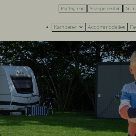
Plattegrond
Arrangementen
Anim
Kamperen
Accommodaties
Fac