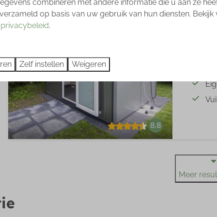
gevens combineren met andere informatie die u aan ze heeft
Overijssel
verzameld op basis van uw gebruik van hun diensten. Bekijk
6
s
privacybeleid
.
Comfortpl
10
eren
Zelf instellen
Weigeren
Dig
Ei
Vui
8,8
Meer result
ie