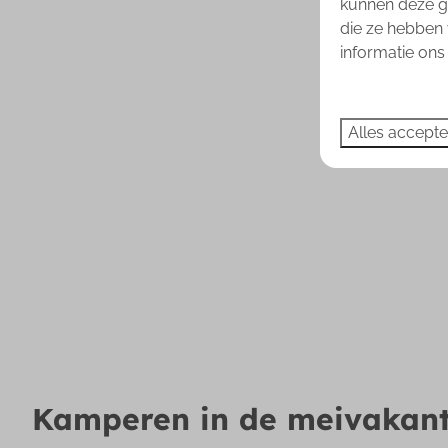
kunnen deze ge
die ze hebben 
informatie on
Alles accept
Kamperen in de meivakant