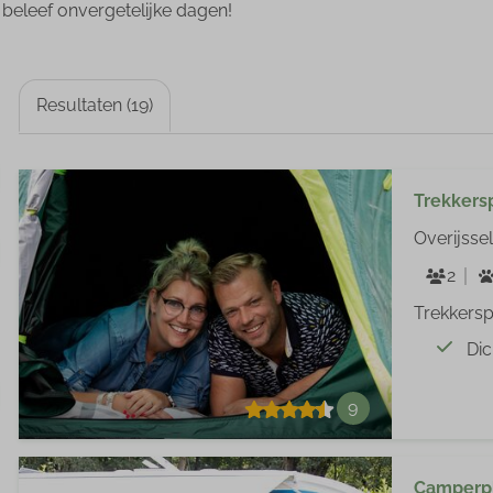
 beleef onvergetelijke dagen!
Resultaten (19)
Trekkers
Overijssel
2
Trekkersp
Dic
9
Camperpl